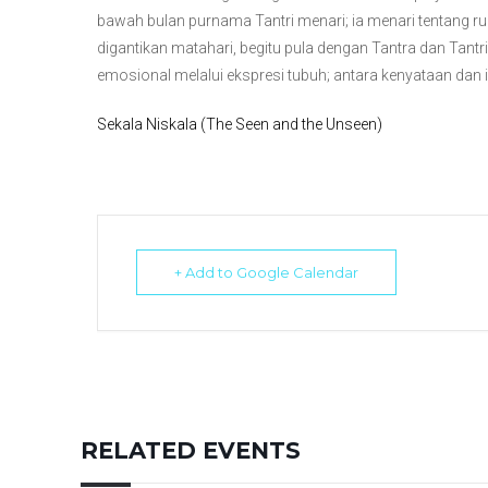
bawah bulan purnama Tantri menari; ia menari tentang r
digantikan matahari, begitu pula dengan Tantra dan Tantr
emosional melalui ekspresi tubuh; antara kenyataan dan 
Sekala Niskala (The Seen and the Unseen)
+ Add to Google Calendar
RELATED EVENTS