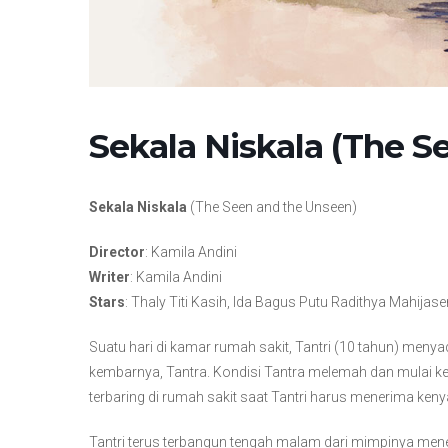
Sekala Niskala (The S
Sekala Niskala
(The Seen and the Unseen)
Director
: Kamila Andini
Writer
: Kamila Andini
Stars
: Thaly Titi Kasih, Ida Bagus Putu Radithya Mahijas
Suatu hari di kamar rumah sakit, Tantri (10 tahun) meny
kembarnya, Tantra. Kondisi Tantra melemah dan mulai k
terbaring di rumah sakit saat Tantri harus menerima keny
Tantri terus terbangun tengah malam dari mimpinya mene