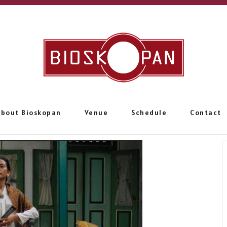
About Bioskopan
Venue
Schedule
Contact