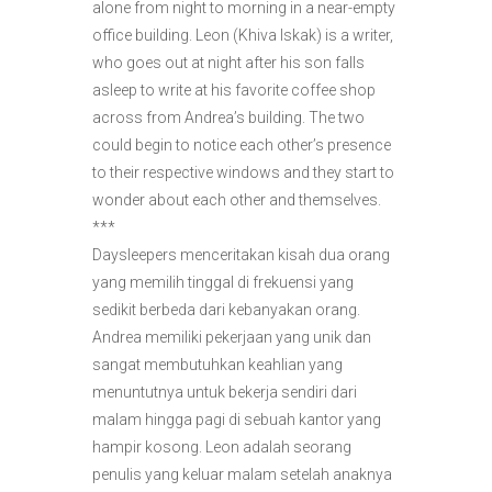
alone from night to morning in a near-empty
office building. Leon (Khiva Iskak) is a writer,
who goes out at night after his son falls
asleep to write at his favorite coffee shop
across from Andrea’s building. The two
could begin to notice each other’s presence
to their respective windows and they start to
wonder about each other and themselves.
***
Daysleepers menceritakan kisah dua orang
yang memilih tinggal di frekuensi yang
sedikit berbeda dari kebanyakan orang.
Andrea memiliki pekerjaan yang unik dan
sangat membutuhkan keahlian yang
menuntutnya untuk bekerja sendiri dari
malam hingga pagi di sebuah kantor yang
hampir kosong. Leon adalah seorang
penulis yang keluar malam setelah anaknya